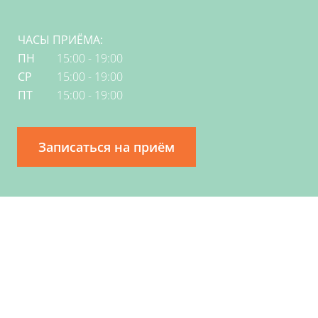
БЕЗОПАСНОСТЬ
ДОКУМЕНТЫ
ЧАСЫ ПРИЁМА:
ПЕРЕД
ПЕРВЫМ
ПН
15:00 - 19:00
ВИЗИТОМ
СР
15:00 - 19:00
НАЛОГОВЫЙ
ПТ
15:00 - 19:00
ВЫЧЕТ
РЕКВИЗИТЫ
Записаться на приём