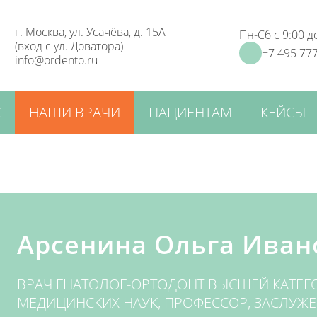
г. Москва, ул. Усачёва, д. 15А
Пн-Сб с 9:00 д
(вход с ул. Доватора)
+7 495 777
info@ordento.ru
С
НАШИ ВРАЧИ
ПАЦИЕНТАМ
КЕЙСЫ
ВЫШЕСТОЯЩИЕ
ИНСТАНЦИИ
ОРДЕНТО —
СТОМАТОЛОГИЧЕСКАЯ
КЛИНИКА В
Арсенина Ольга Иван
МОСКВЕ
СПОСОБЫ
ОПЛАТЫ
ВРАЧ ГНАТОЛОГ-ОРТОДОНТ ВЫСШЕЙ КАТЕГ
МЕДИЦИНСКИХ НАУК, ПРОФЕССОР, ЗАСЛУЖ
ГАРАНТИИ И